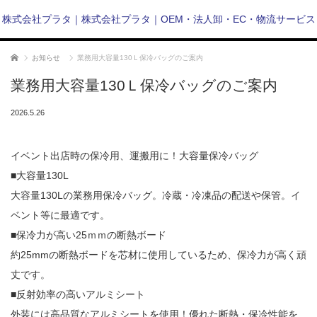
株式会社プラタ｜株式会社プラタ｜OEM・法人卸・EC・物流サービス
ホーム
お知らせ
業務用大容量130Ｌ保冷バッグのご案内
業務用大容量130Ｌ保冷バッグのご案内
2026.5.26
イベント出店時の保冷用、運搬用に！大容量保冷バッグ
■大容量130L
大容量130Lの業務用保冷バッグ。冷蔵・冷凍品の配送や保管。イ
ベント等に最適です。
■保冷力が高い25ｍｍの断熱ボード
約25mmの断熱ボードを芯材に使用しているため、保冷力が高く頑
丈です。
■反射効率の高いアルミシート
外装には高品質なアルミシートを使用！優れた断熱・保冷性能を