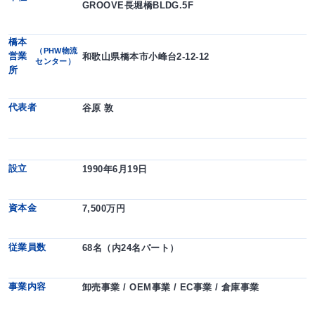
GROOVE長堀橋BLDG.5F
橋本
（PHW物流
営業
和歌山県橋本市小峰台2-12-12
センター）
所
代表者
谷原 敦
設立
1990年6月19日
資本金
7,500万円
従業員数
68名（内24名パート）
事業内容
卸売事業 / OEM事業 / EC事業 / 倉庫事業